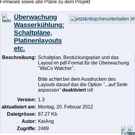
Firmware sowie alle Pläne zu dem Projekt
Überwachung
je
Wasserkühlung:
Schaltpläne,
Platinenlayouts
etc.
Beschreibung:
Schaltplan, Bestückungsplan und das
Layout im pdf-Format für die Überwachung
"WaCo Watcher".
Bitte achtet bei dem Ausdrucken des
Layouts darauf das die Option
"...auf Seite
anpassen"
deaktiviert
ist!
Version:
1.3
aktualisiert am:
Montag, 20. Februar 2012
Dateigrösse:
87.27 Kb
Autor:
KeiAng
Zugriffe:
2489