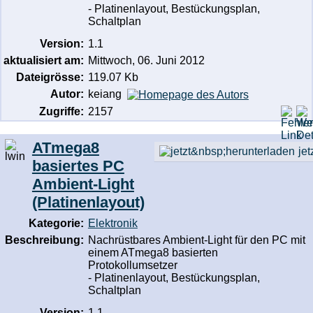
- Platinenlayout, Bestückungsplan,
Schaltplan
Version:
1.1
aktualisiert am:
Mittwoch, 06. Juni 2012
Dateigrösse:
119.07 Kb
Autor:
keiang
Zugriffe:
2157
ATmega8
jet
basiertes PC
Ambient-Light
(Platinenlayout)
Kategorie:
Elektronik
Beschreibung:
Nachrüstbares Ambient-Light für den PC mit
einem ATmega8 basierten
Protokollumsetzer
- Platinenlayout, Bestückungsplan,
Schaltplan
Version:
1.1