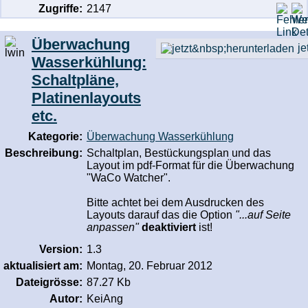
Zugriffe:
2147
Überwachung
je
Wasserkühlung:
Schaltpläne,
Platinenlayouts
etc.
Kategorie:
Überwachung Wasserkühlung
Beschreibung:
Schaltplan, Bestückungsplan und das
Layout im pdf-Format für die Überwachung
"WaCo Watcher".
Bitte achtet bei dem Ausdrucken des
Layouts darauf das die Option
"...auf Seite
anpassen"
deaktiviert
ist!
Version:
1.3
aktualisiert am:
Montag, 20. Februar 2012
Dateigrösse:
87.27 Kb
Autor:
KeiAng