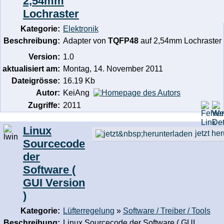
2,54mm
Lochraster
Kategorie:
Elektronik
Beschreibung:
Adapter von
TQFP48
auf 2,54mm Lochraster
Version:
1.0
aktualisiert am:
Montag, 14. November 2011
Dateigrösse:
16.19 Kb
Autor:
KeiAng
Zugriffe:
2011
Linux
jetzt he
Sourcecode
der
Software (
GUI Version
)
Kategorie:
Lüfterregelung
»
Software / Treiber / Tools
Beschreibung:
Linux Sourcecode der Software ( GUI