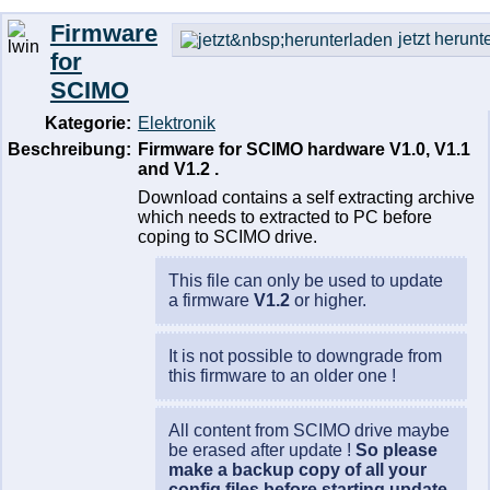
Firmware
jetzt herunt
for
SCIMO
Kategorie:
Elektronik
Beschreibung:
Firmware for SCIMO hardware V1.0, V1.1
and V1.2 .
Download contains a self extracting archive
which needs to extracted to PC before
coping to SCIMO drive.
This file can only be used to update
a firmware
V1.2
or higher.
It is not possible to downgrade from
this firmware to an older one !
All content from SCIMO drive maybe
be erased after update !
So please
make a backup copy of all your
config files before starting update