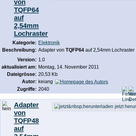
von
TQFP64
auf
2,54mm
Lochraster
Kategorie:
Elektronik
Beschreibung:
Adapter von
TQFP64
auf 2,54mm Lochraster
Version:
1.0
aktualisiert am:
Montag, 14. November 2011
Dateigrösse:
20.53 Kb
Autor:
keiang
Zugriffe:
2040
Adapter
jetzt heru
von
TQFP48
auf