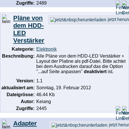
Zugriffe:
2489
Pläne von
jetzt heru
dem HDD-
LED
Verstärker
Kategorie:
Elektronik
Beschreibung:
Alle Pläne von dem HDD-LED Verstärker +
Layout der Platine als pdf-Datei. Bitte achtet
bei dem Ausdrucken darauf das die Option
"...auf Seite anpassen"
deaktiviert
ist.
Version:
1.1
aktualisiert am:
Sonntag, 19. Februar 2012
Dateigrösse:
46.44 Kb
Autor:
Keiang
Zugriffe:
2445
Adapter
jetzt heru