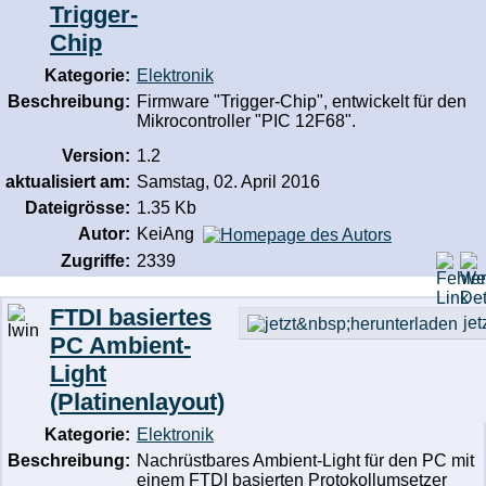
Trigger-
Chip
Kategorie:
Elektronik
Beschreibung:
Firmware "Trigger-Chip", entwickelt für den
Mikrocontroller "PIC 12F68".
Version:
1.2
aktualisiert am:
Samstag, 02. April 2016
Dateigrösse:
1.35 Kb
Autor:
KeiAng
Zugriffe:
2339
FTDI basiertes
jet
PC Ambient-
Light
(Platinenlayout)
Kategorie:
Elektronik
Beschreibung:
Nachrüstbares Ambient-Light für den PC mit
einem FTDI basierten Protokollumsetzer