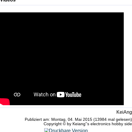
KeiAng
Publiziert am: Montag, 04. Mai 2015 (13984 mal gelesen)
Copyright © by Keiang''s electronics hobby side