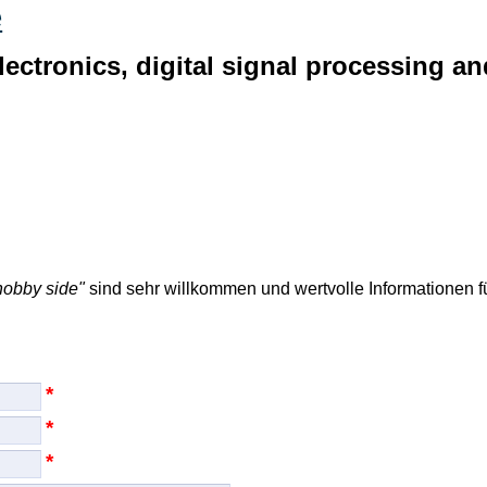
e
 electronics, digital signal processin
 hobby side"
sind sehr willkommen und wertvolle Informationen f
*
*
*